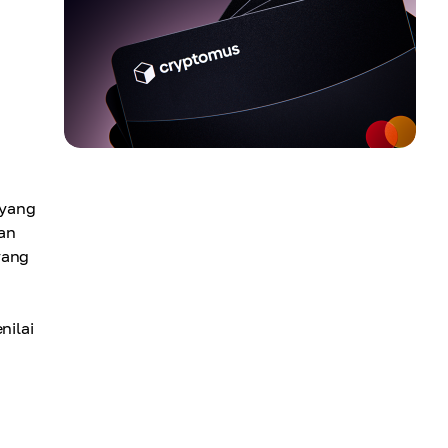
 yang
an
yang
nilai