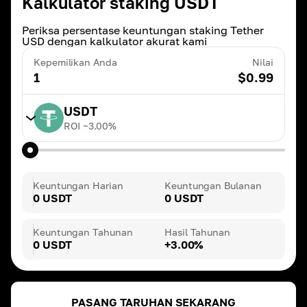
Kalkulator staking USDT
Periksa persentase keuntungan staking Tether
USD dengan kalkulator akurat kami
Kepemilikan Anda
Nilai
1
$
0.99
USDT
ROI ~
3.00
%
TRX
ROI ~
20.00
%
Keuntungan Harian
Keuntungan Bulanan
0 USDT
0 USDT
BNB
ROI ~
3.00
%
Keuntungan Tahunan
Hasil Tahunan
0 USDT
+3.00%
DAI
ROI ~
3.00
%
PASANG TARUHAN SEKARANG
ETH