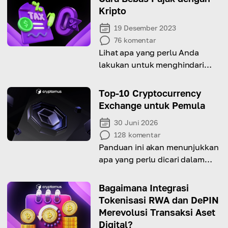
Kripto
19 Desember 2023
76
komentar
Lihat apa yang perlu Anda
lakukan untuk menghindari
pajak atas aset kripto Anda
Top-10 Cryptocurrency
Exchange untuk Pemula
30 Juni 2026
128
komentar
Panduan ini akan menunjukkan
apa yang perlu dicari dalam
sebuah crypto exchange dan
menyarankan beberapa yang
Bagaimana Integrasi
terbaik!
Tokenisasi RWA dan DePIN
Merevolusi Transaksi Aset
Digital?