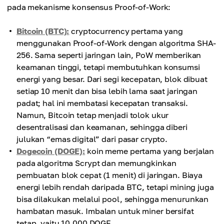
Konsensus lebih cepat karena tidak ada kesulitan
pada mekanisme konsensus Proof-of-Work:
komputasi.
Bitcoin (BTC):
cryptocurrency pertama yang
menggunakan Proof-of-Work dengan algoritma SHA-
256. Sama seperti jaringan lain, PoW memberikan
keamanan tinggi, tetapi membutuhkan konsumsi
energi yang besar. Dari segi kecepatan, blok dibuat
setiap 10 menit dan bisa lebih lama saat jaringan
padat; hal ini membatasi kecepatan transaksi.
Namun, Bitcoin tetap menjadi tolok ukur
desentralisasi dan keamanan, sehingga diberi
julukan “emas digital” dari pasar crypto.
Dogecoin (DOGE):
koin meme pertama yang berjalan
pada algoritma Scrypt dan memungkinkan
pembuatan blok cepat (1 menit) di jaringan. Biaya
energi lebih rendah daripada BTC, tetapi mining juga
bisa dilakukan melalui pool, sehingga menurunkan
hambatan masuk. Imbalan untuk miner bersifat
tetap, yaitu 10.000 DOGE.