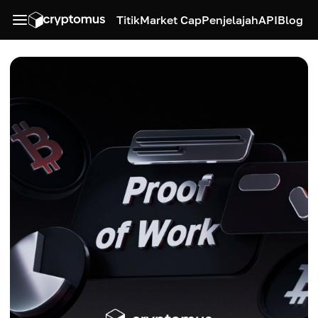
Titik
Market Cap
Penjelajah
API
Blog