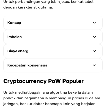
Untuk perbandingan yang lebih jelas, berikut tabel
dengan karakteristik utama:
Konsep
Proof-of-Work
Imbalan
Verifikasi dilakukan oleh jaringan miner.
Proof-of-Work
Biaya energi
Proof-of-Stake
Miner mendapatkan reward setelah berhasil
Verifikasi dilakukan oleh peserta yang menawarkan
menambahkan transaksi ke blok dan
Proof-of-Work
koin sebagai jaminan.
Kecepatan konsensus
mengonfirmasinya.
Sifat kompetitif memerlukan banyak energi dan
daya pemrosesan.
Proof-of-Work
Proof-of-Stake
Cryptocurrency PoW Populer
Konsensus lebih lambat karena membutuhkan
Validator menerima biaya transaksi dan bisa
Proof-of-Stake
komputasi yang berat.
mendapatkan insentif tambahan untuk
Untuk melihat bagaimana algoritma bekerja dalam
Lebih sedikit daya pemrosesan dan energi yang
mengamankan jaringan.
praktik dan bagaimana ia membangun proses di dalam
digunakan.
Proof-of-Stake
jaringan, berikut daftar beberapa koin yang berjalan