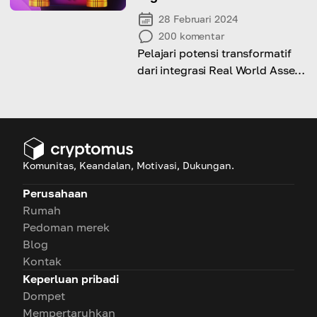
28 Februari 2024
200
komentar
Pelajari potensi transformatif
dari integrasi Real World Asset
(RWA) tokenization dengan
teknologi Decentralized
Physical Infrastructure
Networks (DePIN).
Komunitas, Keandalan, Motivasi, Dukungan.
Perusahaan
Rumah
Pedoman merek
Blog
Kontak
Keperluan pribadi
Dompet
Mempertaruhkan