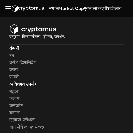
स्थान
Market Cap
एक्सप्लोरर
एपीआई
ब्लॉग
समुदाय, विश्वसनीयता, प्रेरणा, समर्थन.
कंपनी
घर
ब्रांड दिशानिर्देश
ब्लॉग
संपर्क
व्यक्तिगत उपयोग
बटुआ
जताया
कनवर्टर
कमाना
एएमएल परीक्षक
नाम लेने का कार्यक्रम