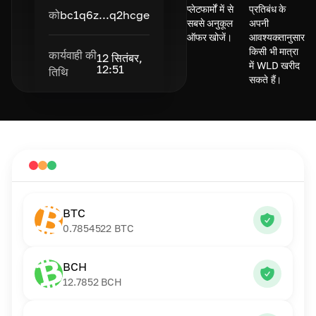
प्लेटफार्मों में से
प्रतिबंध के
को
bc1q6z...q2hcge
सबसे अनुकूल
अपनी
ऑफर खोजें।
आवश्यकतानुसार
किसी भी मात्रा
कार्यवाही की
12 सितंबर,
में WLD खरीद
12:51
तिथि
सकते हैं।
BTC
0.7854522
BTC
BCH
12.7852
BCH