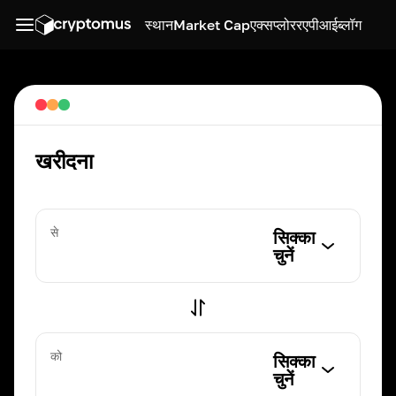
स्थान
Market Cap
एक्सप्लोरर
एपीआई
ब्लॉग
खरीदना
से
सिक्का
चुनें
को
सिक्का
चुनें