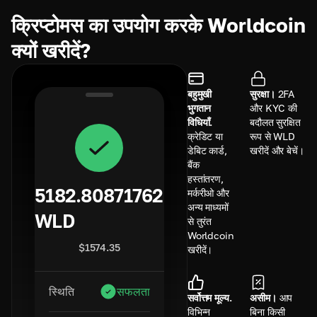
क्रिप्टोमस का उपयोग करके Worldcoin
क्यों खरीदें?
बहुमुखी
सुरक्षा।
2FA
भुगतान
और KYC की
विधियाँ.
बदौलत सुरक्षित
क्रेडिट या
रूप से WLD
डेबिट कार्ड,
खरीदें और बेचें।
बैंक
हस्तांतरण,
5182.80871762
मर्करीओ और
अन्य माध्यमों
WLD
से तुरंत
Worldcoin
$
1574.35
खरीदें।
स्थिति
सफलता
सर्वोत्तम मूल्य.
असीम।
आप
विभिन्न
बिना किसी