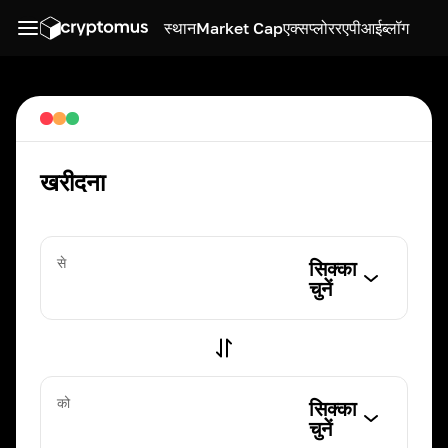
स्थान
Market Cap
एक्सप्लोरर
एपीआई
ब्लॉग
खरीदना
से
सिक्का
चुनें
को
सिक्का
चुनें