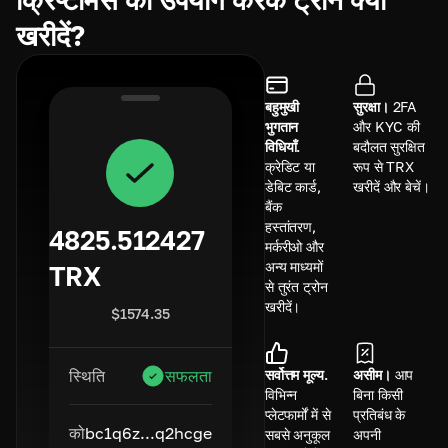
खरीदें?
बहुमुखी
सुरक्षा।
2FA
भुगतान
और KYC की
विधियाँ.
बदौलत सुरक्षित
क्रेडिट या
रूप से TRX
डेबिट कार्ड,
खरीदें और बेचें।
बैंक
हस्तांतरण,
4825.512427
मर्करीओ और
अन्य माध्यमों
TRX
से तुरंत ट्रोन
खरीदें।
$
1574.35
सर्वोत्तम मूल्य.
असीम।
आप
स्थिति
सफलता
विभिन्न
बिना किसी
प्लेटफार्मों में से
प्रतिबंध के
को
bc1q6z...q2hcge
सबसे अनुकूल
अपनी