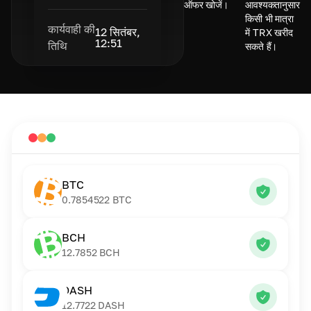
ऑफर खोजें।
आवश्यकतानुसार
किसी भी मात्रा
कार्यवाही की
12 सितंबर,
में TRX खरीद
12:51
तिथि
सकते हैं।
BTC
0.7854522
BTC
BCH
12.7852
BCH
DASH
12.7722
DASH