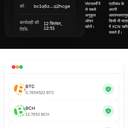
प्लेटफार्मों में
प्रतिबंध के
को
bc1q6z...q2hcge
से सबसे
अपनी
अनुकूल
आवश्यकतानु
ऑफर
किसी भी मात्र
कार्यवाही की
12 सितंबर,
खोजें।
में XCN खरी
12:51
तिथि
सकते हैं।
BTC
0.7854522
BTC
BCH
12.7852
BCH