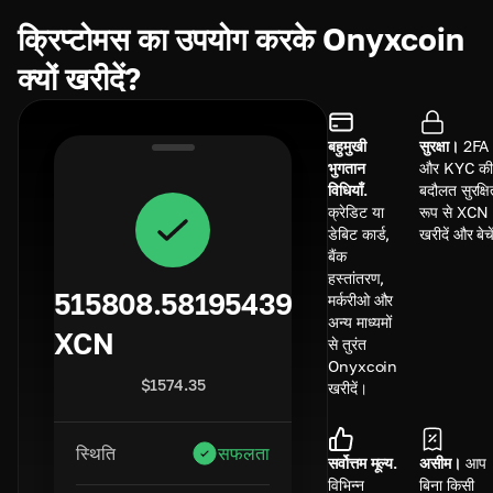
क्रिप्टोमस का उपयोग करके Onyxcoin
क्यों खरीदें?
बहुमुखी
सुरक्षा।
2FA
भुगतान
और KYC क
विधियाँ.
बदौलत सुरक्ष
क्रेडिट या
रूप से XCN
डेबिट कार्ड,
खरीदें और बेच
बैंक
हस्तांतरण,
515808.58195439
मर्करीओ और
अन्य माध्यमों
XCN
से तुरंत
Onyxcoin
$
1574.35
खरीदें।
स्थिति
सफलता
सर्वोत्तम मूल्य.
असीम।
आप
विभिन्न
बिना किसी