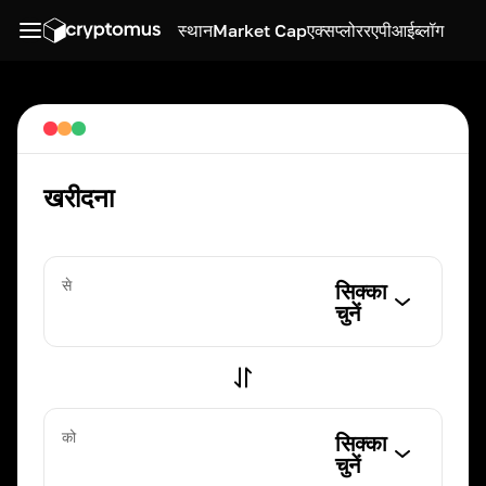
स्थान
Market Cap
एक्सप्लोरर
एपीआई
ब्लॉग
खरीदना
से
सिक्का
चुनें
को
सिक्का
चुनें