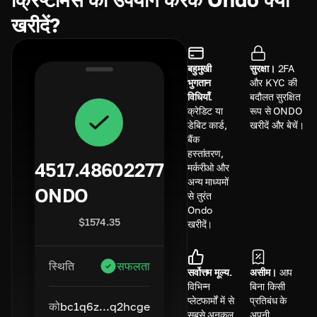
खरीदें?
बहुमुखी
सुरक्षा।
2FA
भुगतान
और KYC की
विधियाँ.
बदौलत सुरक्षित
क्रेडिट या
रूप से ONDO
डेबिट कार्ड,
खरीदें और बेचें।
बैंक
हस्तांतरण,
4517.48602277
मर्करीओ और
अन्य माध्यमों
ONDO
से तुरंत
Ondo
$
1574.35
खरीदें।
स्थिति
सफलता
सर्वोत्तम मूल्य.
असीम।
आप
विभिन्न
बिना किसी
प्लेटफार्मों में से
प्रतिबंध के
को
bc1q6z...q2hcge
सबसे अनुकूल
अपनी