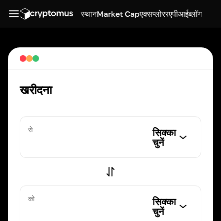
स्थान
Market Cap
एक्सप्लोरर
एपीआई
ब्लॉग
खरीदना
से
सिक्का
चुनें
को
सिक्का
चुनें