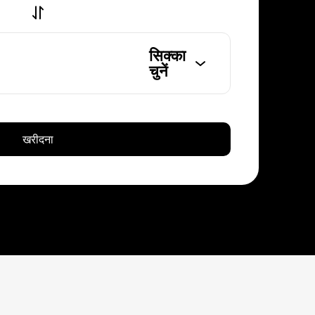
सिक्का
चुनें
खरीदना