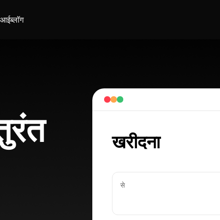
ीआई
ब्लॉग
ुरंत
खरीदना
से