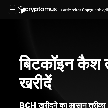
स्थान
Market Cap
एक्सप्लोरर
एप
बिटकॉइन कैश त
खरीदें
BCH खरीदने का आसान तरीका