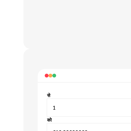
से
1
को