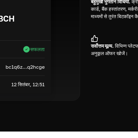
बहुमुखी भुगतान विधियाँ.
क्र
कार्ड, बैंक हस्तांतरण, मर्
माध्यमों से तुरंत बिटकॉइन क
BCH
सर्वोत्तम मूल्य.
विभिन्न प्लेटफा
सफलता
अनुकूल ऑफर खोजें।
bc1q6z...q2hcge
12 सितंबर, 12:51