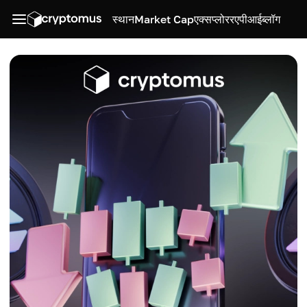
स्थान
Market Cap
एक्सप्लोरर
एपीआई
ब्लॉग