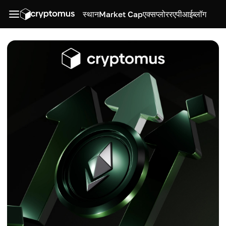
स्थान
Market Cap
एक्सप्लोरर
एपीआई
ब्लॉग