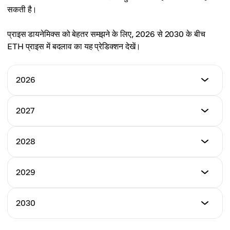
सकती है।
प्राइस डायनेमिक्स को बेहतर समझने के लिए, 2026 से 2030 के बीच
ETH प्राइस में बदलाव का यह प्रेडिक्शन देखें।
2026
न्यूनतम कीमत
2027
$4,318
न्यूनतम कीमत
2028
अधिकतम कीमत
$4,645
$6,264
न्यूनतम कीमत
2029
अधिकतम कीमत
$6,483
औसत कीमत
$9,140
$5,161
न्यूनतम कीमत
2030
अधिकतम कीमत
$9,503
औसत कीमत
$13,074
$7,203