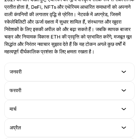
अधिकतम कीमत
प्रतीत होता है, DeFi, NFTs और एथेरियम आधारित समाधानों को अपनाने
औसत कीमत
$6,264
वाली कंपनियों की लगातार वृद्धि से प्रेरित। नेटवर्क में अपग्रेड, जिसमें
$4,889
स्केलेबिलिटी और ऊर्जा दक्षता में सुधार शामिल हैं, संस्थागत और खुदरा
औसत कीमत
निवेशकों के लिए इसकी अपील को और बढ़ा सकते हैं। जबकि व्यापक बाजार
$5,205
चक्र और नियामक विकास ETH की प्रवृत्ति को प्रभावित करेंगे, मजबूत मूल
सिद्धांत और निरंतर नवाचार सुझाव देते हैं कि यह टोकन अगले कुछ वर्षों में
महत्वपूर्ण दीर्घकालिक प्रशंसा के लिए क्षमता रखता है।
जनवरी
न्यूनतम मूल्य
फरवरी
$4,645
न्यूनतम मूल्य
मार्च
अधिकतम मूल्य
$4,812
$6,321
न्यूनतम मूल्य
अप्रैल
अधिकतम मूल्य
$4,934
औसत मूल्य
$6,502