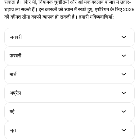
सकता है। फिर भी, नियामक चुनौतियाँ और आर्थिक बदलाव बाजार में उतार-
चढ़ाव ला सकते हैं। इन कारकों को ध्यान में रखते हुए, एथेरियम के लिए 2026
की कीमत सीमा काफी व्यापक हो सकती है। हमारी भविष्यवाणियाँ:
जनवरी
न्यूनतम कीमत
फरवरी
$2,702
न्यूनतम कीमत
मार्च
अधिकतम कीमत
$1,818
$3,397
न्यूनतम कीमत
अप्रैल
अधिकतम कीमत
$1,827
औसत कीमत
$2,448
$3,015
न्यूनतम कीमत
मई
अधिकतम कीमत
$2,127
औसत कीमत
$2,225
$2,084
न्यूनतम कीमत
जून
अधिकतम कीमत
$2,101
औसत कीमत