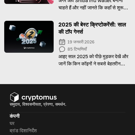
अगर आप Shiba Inu wallet बनाना
चाहते हैं और नहीं जानते कि कहाँ से शुरू
करें, तो यह गाइड आपके सभी सवालों के
जवाब देगा!
2025 की बेस्ट क्रिप्टोकरेंसी: साल
की टॉप गेनर्स
19 जनवरी 2026
85
टिप्पणियाँ
आइए साल 2025 को पीछे मुड़कर देखें और
जानें कि किन कॉइनों ने सबसे बेहतरीन
प्रदर्शन किया — ताकि आप निवेश के सही
फैसले ले सकें!
समुदाय, विश्वसनीयता, प्रेरणा, समर्थन.
कंपनी
घर
ब्रांड दिशानिर्देश