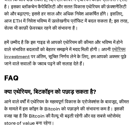
अधिकतम कीमत
$129,328
औसत कीमत
है। इसका ब्लॉकचेन कैपेबिलिटी और सतत विकास एथेरियम की फ़ंक्शनैलिटी
$145,739
$133,162
को और बढ़ाएगा; इससे हर साल और अधिक निवेश आकर्षित होंगे। इसलिए,
अधिकतम कीमत
आज ETH में निवेश भविष्य में उल्लेखनीय प्रॉफिट में बदल सकता है; इस तरह,
औसत कीमत
$148,499
सेल्स भी काफ़ी फ़ेवरबल रहने की संभावना है।
$139,671
औसत कीमत
हमें उम्मीद है कि इस गाइड से आपको एथेरियम की कीमत और भविष्य में होने
$143,697
वाले संभावित बदलावों को बेहतर समझने में मदद मिली होगी। अपनी
एथेरियम
investment
पर अंतिम, सूचित निर्णय लेने के लिए, हम आपको अक्सर पूछे
जाने वाले सवालों के जवाब पढ़ने की सलाह देते हैं।
FAQ
क्या एथेरियम, बिटकॉइन को पछाड़ सकता है?
आने वाले वर्षों में एथेरियम के महत्वपूर्ण विकास के प्रोजेक्शंस के बावजूद, कीमत
के मामले में इस कॉइन के Bitcoin को पछाड़ने की संभावना कम है। इसकी
वजह यह है कि Bitcoin की वैल्यू भी बढ़ती रहेगी और वह सबसे भरोसेमंद
store of value बना रहेगा।