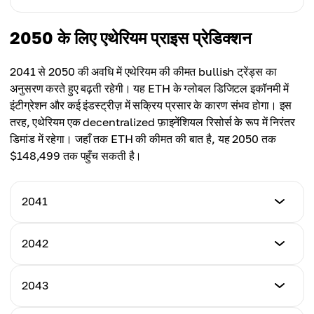
$62,413
औसत कीमत
$67,893
$64,574
न्यूनतम कीमत
2050 के लिए एथेरियम प्राइस प्रेडिक्शन
अधिकतम कीमत
$83,434
औसत कीमत
$71,034
$66,327
2041 से 2050 की अवधि में एथेरियम की कीमत bullish ट्रेंड्स का
अधिकतम कीमत
अनुसरण करते हुए बढ़ती रहेगी। यह ETH के ग्लोबल डिजिटल इकॉनमी में
औसत कीमत
$117,501
इंटीग्रेशन और कई इंडस्ट्रीज़ में सक्रिय प्रसार के कारण संभव होगा। इस
$69,348
तरह, एथेरियम एक decentralized फ़ाइनेंशियल रिसोर्स के रूप में निरंतर
औसत कीमत
डिमांड में रहेगा। जहाँ तक ETH की कीमत की बात है, यह 2050 तक
$92,704
$148,499 तक पहुँच सकती है।
2041
न्यूनतम कीमत
2042
$83,433
न्यूनतम कीमत
2043
अधिकतम कीमत
$89,365
$119,521