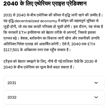
न्यूनतम कीमत
2040 के लिए एथेरियम प्राइस प्रेडिक्शन
अधिकतम कीमत
$13,502
औसत कीमत
$18,603
$10,208
2031 से 2040 के बीच एथेरियम की कीमत में वृद्धि जारी रहने की उम्मीद है।
अधिकतम कीमत
यह वृद्धि decentralized economy में कॉइन की महत्वपूर्ण भूमिका से
औसत कीमत
$26,536
जुड़ी होगी, जो तब तक काफ़ी परिपक्व हो चुकी होगी। इस दौरान, यह संभव है
$15,002
कि सरकारें ETH इनोवेशन्स को बेहतर तरीके से अपनाएँ, जिससे इसका
औसत कीमत
प्रभाव बढ़े। बेशक, ब्लॉकचेन का विकास जारी रहेगा और तकनीकी उन्नति
$21,340
अतिरिक्त निवेश प्रवाह को आकर्षित करेगी। ऐसे में, 2040 तक ETH
$117,501 के अधिकतम स्तर तक पहुँच सकता है।
ट्रेंड्स को बेहतर समझने के लिए, नीचे दी गई तालिका देखें कि 2030 से
2040 के बीच एथेरियम का मूल्य कैसे बदल सकता है।
2031
न्यूनतम कीमत
2032
$19,206