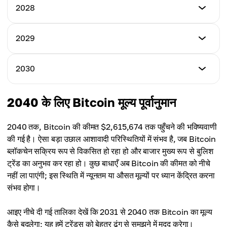
न्यूनतम मूल्य
2028
$59,800
न्यूनतम मूल्य
2029
अधिकतम मूल्य
$100,847
$128,500
न्यूनतम मूल्य
2030
अधिकतम मूल्य
$242,972
औसत मूल्य
$251,053
$102,800
न्यूनतम मूल्य
2040 के लिए Bitcoin मूल्य पूर्वानुमान
अधिकतम मूल्य
$300,136
औसत मूल्य
$420,066
$220,933
2040 तक, Bitcoin की कीमत $2,615,674 तक पहुँचने की भविष्यवाणी
अधिकतम मूल्य
की गई है। ऐसा बड़ा उछाल आशावादी परिस्थितियों में संभव है, जब Bitcoin
औसत मूल्य
$660,471
ब्लॉकचेन सक्रिय रूप से विकसित हो रहा हो और बाजार मुख्य रूप से बुलिश
$306,519
ट्रेंड का अनुभव कर रहा हो। कुछ बाधाएँ अब Bitcoin की कीमत को नीचे
औसत मूल्य
नहीं ला पाएंगी; इस स्थिति में न्यूनतम या औसत मूल्यों पर ध्यान केंद्रित करना
$487,803
संभव होगा।
आइए नीचे दी गई तालिका देखें कि 2031 से 2040 तक Bitcoin का मूल्य
कैसे बदलेगा; यह हमें ट्रेंड्स को बेहतर ढंग से समझने में मदद करेगा।