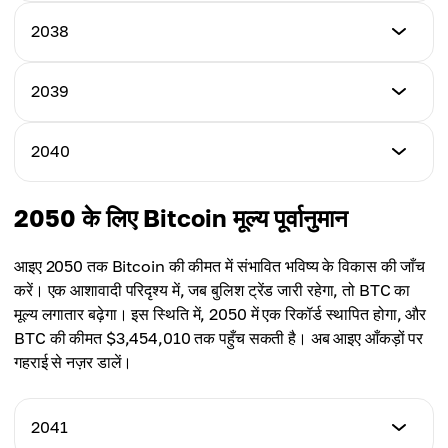
$1,934,579
$1,587,354
न्यूनतम मूल्य
2038
अधिकतम मूल्य
$1,670,506
औसत मूल्य
$1,965,405
$1,647,001
न्यूनतम मूल्य
2039
अधिकतम मूल्य
$1,790,203
औसत मूल्य
$1,990,304
$1,708,582
न्यूनतम मूल्य
2040
अधिकतम मूल्य
$1,890,578
औसत मूल्य
$2,120,409
$1,830,508
न्यूनतम मूल्य
2050 के लिए Bitcoin मूल्य पूर्वानुमान
अधिकतम मूल्य
$1,990,123
औसत मूल्य
$2,200,893
$1,955,102
आइए 2050 तक Bitcoin की कीमत में संभावित भविष्य के विकास की जाँच
अधिकतम मूल्य
करें। एक आशावादी परिदृश्य में, जब बुलिश ट्रेंड जारी रहेगा, तो BTC का
औसत मूल्य
$2,651,674
मूल्य लगातार बढ़ेगा। इस स्थिति में, 2050 में एक रिकॉर्ड स्थापित होगा, और
$2,045,808
BTC की कीमत $3,454,010 तक पहुँच सकती है। अब आइए आँकड़ों पर
औसत मूल्य
गहराई से नज़र डालें।
$2,320,693
2041