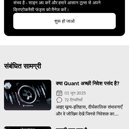
संभव है - साइन अप करें और हमारे आसान टूल्स से अपने
क्रिप्टोकरेंसी फंड्स को मैनेज करें।
शुरू हो जाओ
संबंधित सामग्री
क्या Quant अच्छी निवेश पसंद है?
01 जून 2025
72
टिप्पणियाँ
आइए मूल्य-इतिहास, दीर्घकालिक संभावनाएँ
और वे जोखिम देखें जिनसे निवेशक का
सामना हो सकता है—ताकि Quant की
निवेश-क्षमता स्पष्ट हो।