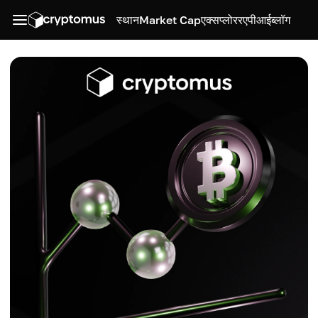
स्थान
Market Cap
एक्सप्लोरर
एपीआई
ब्लॉग