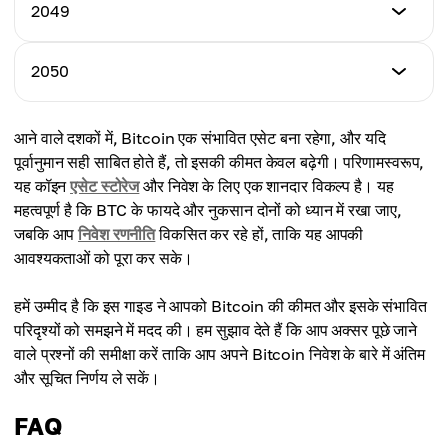
न्यूनतम मूल्य
2049
अधिकतम मूल्य
$2,750,554
औसत मूल्य
$2,935,909
$2,664,907
न्यूनतम मूल्य
2050
अधिकतम मूल्य
$2,790,767
औसत मूल्य
$2,998,003
$2,780,507
न्यूनतम मूल्य
आने वाले दशकों में, Bitcoin एक संभावित एसेट बना रहेगा, और यदि
अधिकतम मूल्य
$2,885,107
औसत मूल्य
पूर्वानुमान सही साबित होते हैं, तो इसकी कीमत केवल बढ़ेगी। परिणामस्वरूप,
$3,080,605
$2,878,354
यह कॉइन
एसेट स्टोरेज
और निवेश के लिए एक शानदार विकल्प है। यह
अधिकतम मूल्य
महत्वपूर्ण है कि BTC के फायदे और नुकसान दोनों को ध्यान में रखा जाए,
औसत मूल्य
$3,454,010
जबकि आप
निवेश रणनीति
विकसित कर रहे हों, ताकि यह आपकी
$2,930,076
आवश्यकताओं को पूरा कर सके।
औसत मूल्य
$3,107,788
हमें उम्मीद है कि इस गाइड ने आपको Bitcoin की कीमत और इसके संभावित
परिदृश्यों को समझने में मदद की। हम सुझाव देते हैं कि आप अक्सर पूछे जाने
वाले प्रश्नों की समीक्षा करें ताकि आप अपने Bitcoin निवेश के बारे में अंतिम
और सूचित निर्णय ले सकें।
FAQ