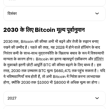
अधिकतम मूल्य
$110,527
औसत मूल्य
$121,000
$100,200
न्यूनतम मूल्य
दिसंबर
अधिकतम मूल्य
$117,242
औसत मूल्य
$123,500
$112,500
न्यूनतम मूल्य
2030 के लिए Bitcoin मूल्य पूर्वानुमान
अधिकतम मूल्य
$123,957
औसत मूल्य
$126,000
$114,800
2030 तक, Bitcoin की कीमत अभी भी बढ़ने और तेजी के रुझान बनाए
अधिकतम मूल्य
रखने की उम्मीद है। पहले की तरह, यह 2028 में होने वाले हॉल्विंग के बाद
औसत मूल्य
$128,500
निरंतर कमी के साथ-साथ मुद्रास्फीति के खिलाफ बचाव के रूप में विश्वव्यापी
$125,200
मान्यता के कारण होगा। Bitcoin का इतना महत्वपूर्ण एकीकरण और
हॉल्विंग
औसत मूल्य
के मुकाबले इतनी छोटी आपूर्ति BTC की कीमत बढ़ाने के लिए बाध्य है। इस
$127,600
तरह, 2030 तक उच्चतम BTC मूल्य $660,471 तक पहुंच सकता है। यदि
ये भविष्यवाणियाँ सच होती हैं, तो अभी Bitcoin में निवेश करना लाभदायक
होगा, क्योंकि 2030 तक $1000 भी $8000 से अधिक मूल्य का होगा।
2027