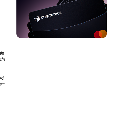
रके
 और
्टो
क्या