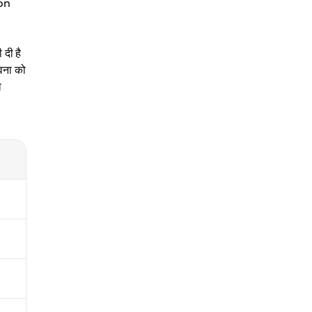
gon
दी है
वना को
ल