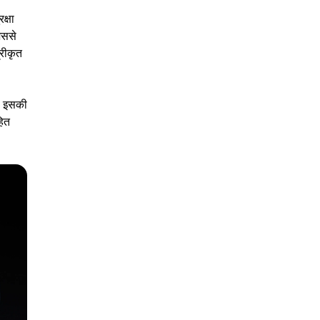
क्षा
िससे
्रीकृत
ै। इसकी
हित