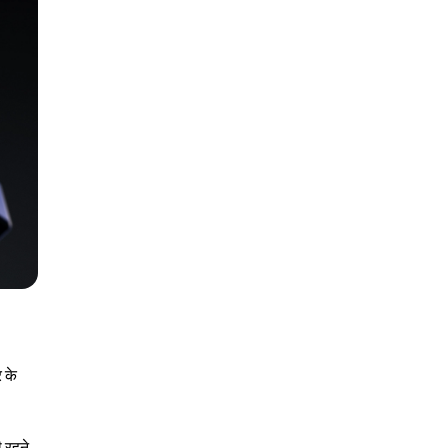
 के
ी रहने