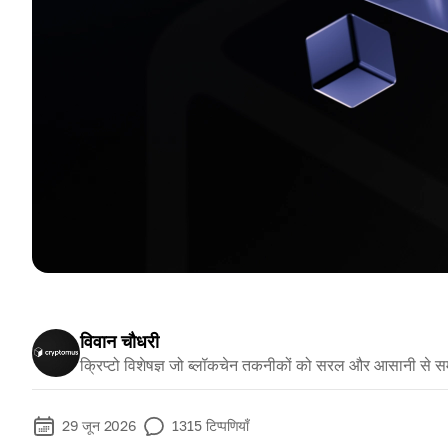
विवान चौधरी
क्रिप्टो विशेषज्ञ जो ब्लॉकचेन तकनीकों को सरल और आसानी से स
29 जून 2026
1315
टिप्पणियाँ