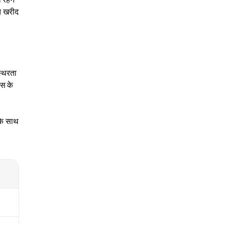
ित खरीद
्थिरता
ास के
 के साथ