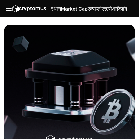
स्थान
Market Cap
एक्सप्लोरर
एपीआई
ब्लॉग