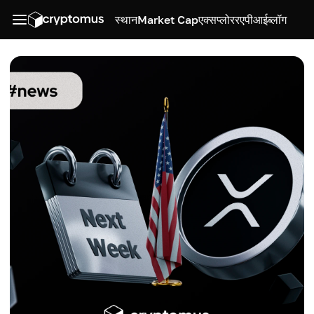
स्थान
Market Cap
एक्सप्लोरर
एपीआई
ब्लॉग