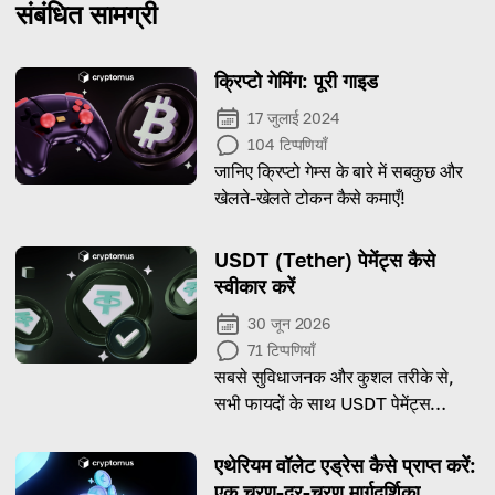
संबंधित सामग्री
क्रिप्टो गेमिंग: पूरी गाइड
17 जुलाई 2024
104
टिप्पणियाँ
जानिए क्रिप्टो गेम्स के बारे में सबकुछ और
खेलते-खेलते टोकन कैसे कमाएँ!
USDT (Tether) पेमेंट्स कैसे
स्वीकार करें
30 जून 2026
71
टिप्पणियाँ
सबसे सुविधाजनक और कुशल तरीके से,
सभी फायदों के साथ USDT पेमेंट्स
स्वीकार करना शुरू करें!
एथेरियम वॉलेट एड्रेस कैसे प्राप्त करें:
एक चरण-दर-चरण मार्गदर्शिका