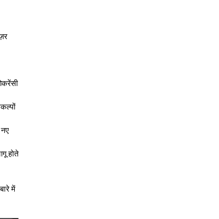
ज़र
ोकरेंसी
कल्पों
ं नए
गू होते
रे में