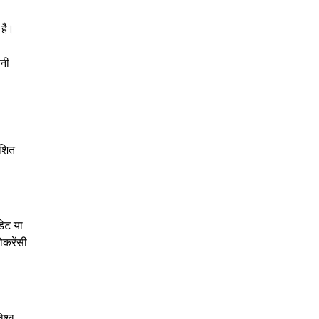
 है।
ानी
ाशित
डेट या
ोकरेंसी
िश्व