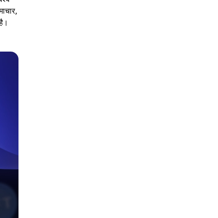
माचार,
है।