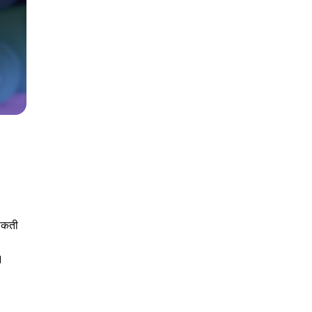
:
 सकती
।