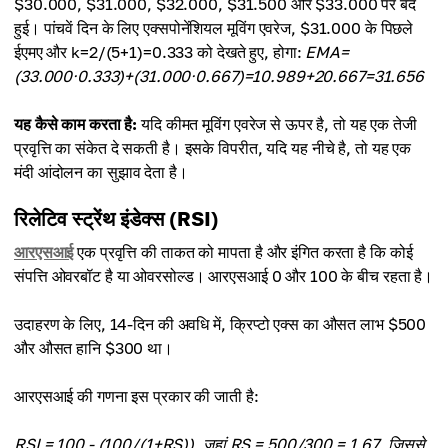
$30.000, $31.000, $32.000, $31.500 और $33.000 पर बंद
हुई। पांचवें दिन के लिए एक्सपोनेंशियल मूविंग एवरेज, $31.000 के पिछले
ईएमए और k=2/(5+1)=0.333 को देखते हुए, होगा:
EMA=
(33.000⋅0.333)+(31.000⋅0.667)=10.989+20.667=31.656
यह कैसे काम करता है:
यदि कीमत मूविंग एवरेज से ऊपर है, तो यह एक तेजी
प्रवृत्ति का संकेत दे सकती है। इसके विपरीत, यदि यह नीचे है, तो यह एक
मंदी आंदोलन का सुझाव देता है।
रिलेटिव स्ट्रेंथ इंडेक्स (RSI)
आरएसआई
एक प्रवृत्ति की ताकत को मापता है और इंगित करता है कि कोई
संपत्ति ओवरबॉट है या ओवरसोल्ड। आरएसआई 0 और 100 के बीच रहता है।
उदाहरण के लिए, 14-दिन की अवधि में, क्रिप्टो एक्स का औसत लाभ $500
और औसत हानि $300 था।
आरएसआई की गणना इस प्रकार की जाती है:
RSI = 100 - (100/(1+RS)), जहां RS = 500/300 = 1.67, जिससे