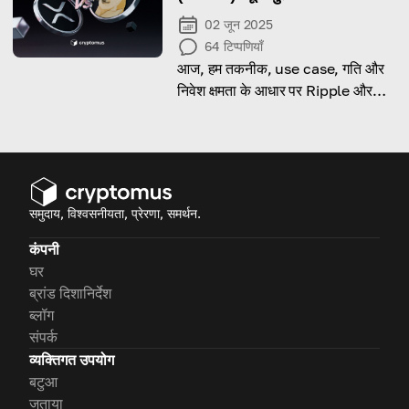
02 जून 2025
64
टिप्पणियाँ
आज, हम तकनीक, use case, गति और
निवेश क्षमता के आधार पर Ripple और
Dogecoin की तुलना करते हैं।
समुदाय, विश्वसनीयता, प्रेरणा, समर्थन.
कंपनी
घर
ब्रांड दिशानिर्देश
ब्लॉग
संपर्क
व्यक्तिगत उपयोग
बटुआ
जताया