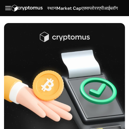
स्थान
Market Cap
एक्सप्लोरर
एपीआई
ब्लॉग