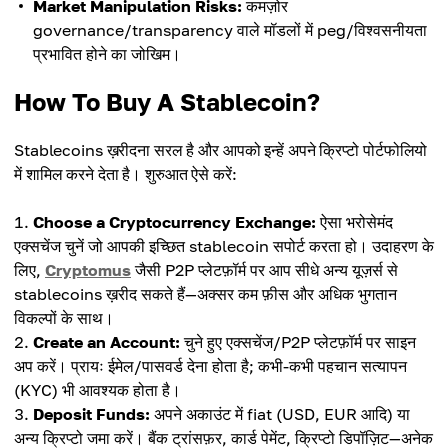
Market Manipulation Risks:
कमज़ोर
governance/transparency वाले मॉडलों में peg/विश्वसनीयता
प्रभावित होने का जोखिम।
How To Buy A Stablecoin?
Stablecoins ख़रीदना सरल है और आपको इन्हें अपने क्रिप्टो पोर्टफोलियो
में शामिल करने देता है। शुरुआत ऐसे करें:
Choose a Cryptocurrency Exchange:
ऐसा भरोसेमंद
एक्सचेंज चुनें जो आपकी इच्छित stablecoin सपोर्ट करता हो। उदाहरण के
लिए,
Cryptomus
जैसी P2P प्लेटफ़ॉर्म पर आप सीधे अन्य यूज़र्स से
stablecoins ख़रीद सकते हैं—अक्सर कम फ़ीस और अधिक भुगतान
विकल्पों के साथ।
Create an Account:
चुने हुए एक्सचेंज/P2P प्लेटफ़ॉर्म पर साइन
अप करें। प्रायः ईमेल/पासवर्ड देना होता है; कभी-कभी पहचान सत्यापन
(KYC) भी आवश्यक होता है।
Deposit Funds:
अपने अकाउंट में fiat (USD, EUR आदि) या
अन्य क्रिप्टो जमा करें। बैंक ट्रांसफ़र, कार्ड पेमेंट, क्रिप्टो डिपॉज़िट—अनेक