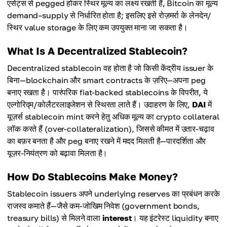
एसेट्स से pegged होकर स्थिर मूल्य का लक्ष्य रखती हैं, Bitcoin का मूल्य
demand–supply से निर्धारित होता है; इसलिए इसे रोज़मर्रा के लेनदेन/
स्थिर value storage के लिए कम उपयुक्त माना जा सकता है।
What Is A Decentralized Stablecoin?
Decentralized stablecoin वह होता है जो किसी केंद्रीय issuer के
बिना—blockchain और smart contracts के ज़रिए—अपना peg
बनाए रखता है। पारंपरिक fiat-backed stablecoins के विपरीत, ये
एल्गोरिद्म/कोलैटरलाइजेशन से स्थिरता लाते हैं। उदाहरण के लिए,
DAI
में
यूज़र्स stablecoin mint करने हेतु अधिक मूल्य का crypto collateral
लॉक करते हैं (over-collateralization), जिससे कीमत में उतार-चढ़ाव
का बफ़र बनता है और peg बनाए रखने में मदद मिलती है—पारदर्शिता और
यूज़र-नियंत्रण को बढ़ावा मिलता है।
How Do Stablecoins Make Money?
Stablecoin issuers अपने underlying reserves का प्रबंधन करके
राजस्व कमाते हैं—जैसे कम-जोखिम निवेश (government bonds,
treasury bills) से मिलने वाला
interest
। यह इंटरेस्ट liquidity बनाए