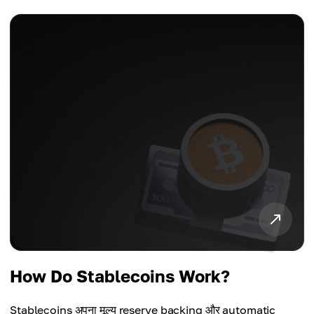
How Do Stablecoins Work?
Stablecoins अपना मूल्य reserve backing और automatic