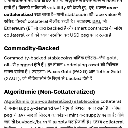
ये stablecoins fiat के बजाय अन्य cryptocurrencies से backed
होती हैं। क्रिप्टो मार्केट की volatility को देखते हुए, इन्हें अक्सर
over-
collateralized
रखा जाता है—यानी stablecoin की face value से
अधिक क्रिप्टो collateral में लॉक रहती है। उदाहरण:
DAI
, जो
Ethereum (ETH) द्वारा backed है और smart contracts के ज़रिए
collateral स्तरों को स्वतः प्रबंधित कर USD peg बनाए रखता है।
Commodity-Backed
Commodity-backed stablecoins भौतिक एसेट्स—जैसे
gold
,
oil—से pegged होते हैं। हर टोकन underlying asset की निश्चित
मात्रा दर्शाता है। उदाहरण: Paxos Gold (PAXG) और Tether Gold
(XAUT), जो भौतिक सोने के रिज़र्व से backed होते हैं।
Algorithmic (Non-Collateralized)
Algorithmic (non-collateralized) stablecoins
collateral
के बजाय supply–demand एल्गोरिद्म से स्थिरता बनाए रखते हैं। कीमत
peg से ऊपर जाए तो सिस्टम नए कॉइन्स mint कर supply बढ़ाता है; नीचे
जाए तो buyback/burn से supply घटाई जाती है। उद्देश्य collateral