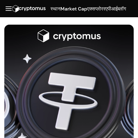
स्थान
Market Cap
एक्सप्लोरर
एपीआई
ब्लॉग