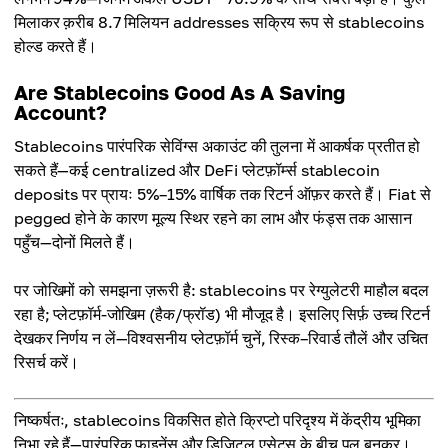
मिलाकर क़रीब 8.7 मिलियन addresses सक्रिय रूप से stablecoins
होल्ड करते हैं।
Are Stablecoins Good As A Saving
Account?
Stablecoins पारंपरिक सेविंग्स अकाउंट की तुलना में आकर्षक प्रतीत हो
सकते हैं—कई centralized और DeFi प्लेटफ़ॉर्म्स stablecoin
deposits पर प्रायः 5%–15% वार्षिक तक रिटर्न ऑफ़र करते हैं। Fiat से
pegged होने के कारण मूल्य स्थिर रहने का लाभ और फंड्स तक आसान
पहुँच—दोनों मिलते हैं।
पर जोखिमों को समझना ज़रूरी है: stablecoins पर रेग्युलेटरी माहौल बदल
रहा है; प्लेटफ़ॉर्म-जोखिम (हैक/फ्रॉड) भी मौजूद है। इसलिए सिर्फ़ उच्च रिटर्न
देखकर निर्णय न लें—विश्वसनीय प्लेटफ़ॉर्म चुनें, रिस्क–रिवार्ड तौलें और उचित
रिसर्च करें।
निष्कर्षतः, stablecoins विकसित होते क्रिप्टो परिदृश्य में केंद्रीय भूमिका
निभा रहे हैं—पारंपरिक फ़ाइनेंस और डिजिटल एसेट्स के बीच पुल बनकर।