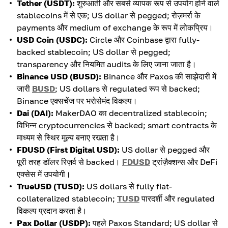
Tether (USDT):
शुरुआती और सबसे व्यापक रूप से उपयोग होने वाले
stablecoins में से एक; US dollar से pegged; रोज़मर्रा के
payments और medium of exchange के रूप में लोकप्रिय।
USD Coin (USDC):
Circle और Coinbase द्वारा fully-
backed stablecoin; US dollar से pegged;
transparency और नियमित audits के लिए जाना जाता है।
Binance USD (BUSD):
Binance और Paxos की साझेदारी में
जारी
BUSD
; US dollars से regulated रूप से backed;
Binance एक्सचेंज पर भरोसेमंद विकल्प।
Dai (DAI):
MakerDAO का decentralized stablecoin;
विभिन्न cryptocurrencies से backed; smart contracts के
माध्यम से स्थिर मूल्य बनाए रखता है।
FDUSD (First Digital USD):
US dollar से pegged और
पूरी तरह डॉलर रिज़र्व से backed।
FDUSD
ट्रांज़ैक्शन्स और DeFi
एक्सेस में उपयोगी।
TrueUSD (TUSD):
US dollars से fully fiat-
collateralized stablecoin;
TUSD
पारदर्शी और regulated
विकल्प प्रदान करता है।
Pax Dollar (USDP):
पहले Paxos Standard; US dollar से