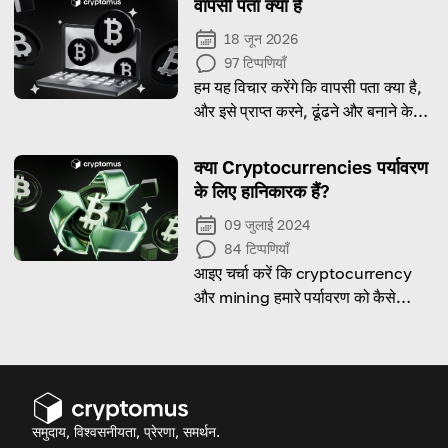
वापसी पता क्या है
एक अहम मीट्रिक है।
18 जून 2026
97
टिप्पणियाँ
हम यह विचार करेंगे कि वापसी पता क्या है,
और इसे प्राप्त करने, ढूंढने और बनाने के
तरीके पर मार्गदर्शन प्रदान करेंगे।
क्या Cryptocurrencies पर्यावरण
के लिए हानिकारक हैं?
09 जुलाई 2024
84
टिप्पणियाँ
आइए चर्चा करें कि cryptocurrency
और mining हमारे पर्यावरण को कैसे
प्रभावित करते हैं।
समुदाय, विश्वसनीयता, प्रेरणा, समर्थन.