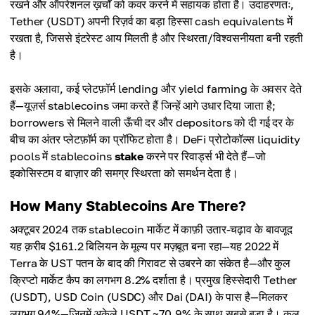
रखने और ऑपरेशनल ख़र्चों को कवर करने में सहायक होता है। उदाहरणतः,
Tether (USDT) अपनी रिज़र्व का बड़ा हिस्सा cash equivalents में
रखता है, जिससे इंटरेस्ट आय मिलती है और स्थिरता/विश्वसनीयता बनी रहती
है।
इसके अलावा, कई प्लेटफ़ॉर्म lending और yield farming के अवसर देते
हैं—यूज़र्स stablecoins जमा करते हैं जिन्हें आगे उधार दिया जाता है;
borrowers से मिलने वाली ऊँची दर और depositors को दी गई दर के
बीच का अंतर प्लेटफ़ॉर्म का प्रॉफिट होता है। DeFi प्रोटोकॉल्स liquidity
pools में stablecoins
stake
करने पर रिवार्ड्स भी देते हैं—जो
इकोसिस्टम व बाज़ार की समग्र स्थिरता को समर्थन देता है।
How Many Stablecoins Are There?
अक्टूबर 2024 तक stablecoin मार्केट में काफ़ी उतार-चढ़ाव के बावजूद
यह क़रीब $161.2 बिलियन के मूल्य पर मज़बूत बना रहा—यह 2022 में
Terra के UST पतन के बाद की गिरावट से उबरने का संकेत है—और कुल
क्रिप्टो मार्केट कैप का लगभग 8.2% दर्शाता है। प्रमुख हिस्सेदारी Tether
(USDT), USD Coin (USDC) और Dai (DAI) के पास है—मिलकर
लगभग 94%—जिनमें अकेले USDT ~70.9% के साथ सबसे बड़ा है। कुल