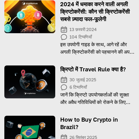
2024 में धमाका करने वाली अगली
क्रिप्टोकरेंसी: कौन सी क्रिप्टोकरेंसी
सबसे ज़्यादा फल-फूलेगी
13 फ़रवरी 2024
104
टिप्पणियाँ
इस उपयोगी गाइड के साथ, आगे रहें और
अगली क्रिप्टोकरेंसी को पहचानने की अपनी
क्षमता बढ़ाएँ
क्रिप्टो में Travel Rule क्या है?
30 जुलाई 2025
6
टिप्पणियाँ
जानें कि क्रिप्टो उपयोगकर्ताओं की सुरक्षा
और अवैध गतिविधियों को रोकने के लिए
Travel Rule का महत्व क्या है।
How to Buy Crypto in
Brazil?
26 सितंबर 2025