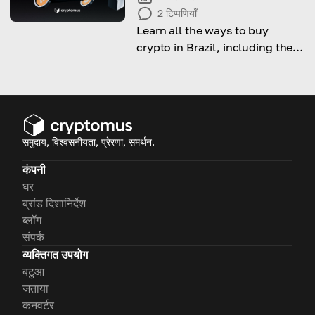
2
टिप्पणियाँ
Learn all the ways to buy
crypto in Brazil, including the
legal side, available options
and step-by-step guide on how
to do it.
समुदाय, विश्वसनीयता, प्रेरणा, समर्थन.
कंपनी
घर
ब्रांड दिशानिर्देश
ब्लॉग
संपर्क
व्यक्तिगत उपयोग
बटुआ
जताया
कनवर्टर