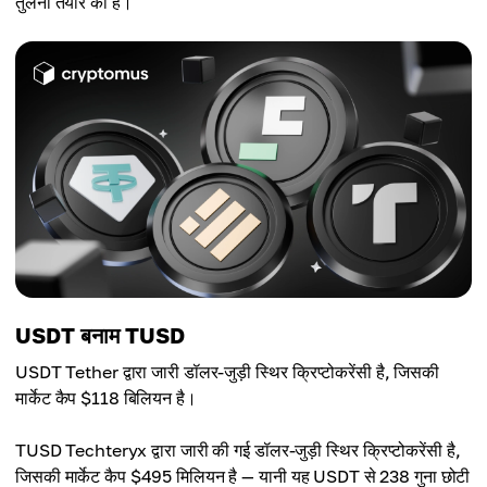
तुलना तैयार की है।
बाज़ार पूँजीकरण
अमेरिकी डॉलर
पारदर्शिता
$450 मिलियन
उपयोग
उच्च, नियमित ऑडिट
बड़े पैमाने पर ट्रेडिंग
बाज़ार पूँजीकरण
पारदर्शिता
$69.45 मिलियन
उपयोग
उच्च, नियमित ऑडिट
पारदर्शिता पर केंद्रित
पारदर्शिता
उपयोग
उच्च, नियमित ऑडिट
नया उभरता बाज़ार
उपयोग
Binance इकोसिस्टम
USDT बनाम TUSD
USDT Tether द्वारा जारी डॉलर-जुड़ी स्थिर क्रिप्टोकरेंसी है, जिसकी
मार्केट कैप $118 बिलियन है।
TUSD Techteryx द्वारा जारी की गई डॉलर-जुड़ी स्थिर क्रिप्टोकरेंसी है,
जिसकी मार्केट कैप $495 मिलियन है — यानी यह USDT से 238 गुना छोटी