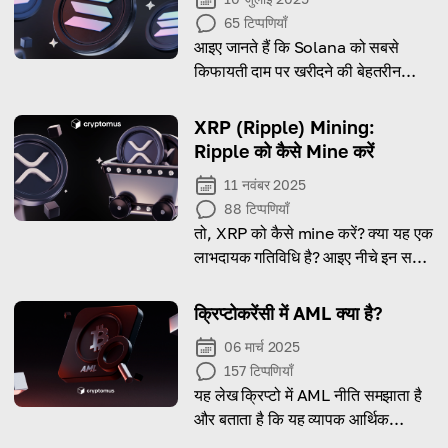
65
टिप्पणियाँ
आइए जानते हैं कि Solana को सबसे
किफायती दाम पर खरीदने की बेहतरीन
रणनीतियाँ क्या हैं!
XRP (Ripple) Mining:
Ripple को कैसे Mine करें
11 नवंबर 2025
88
टिप्पणियाँ
तो, XRP को कैसे mine करें? क्या यह एक
लाभदायक गतिविधि है? आइए नीचे इन सभी
विषयों पर विस्तार से चर्चा करें।
क्रिप्टोकरेंसी में AML क्या है?
06 मार्च 2025
157
टिप्पणियाँ
यह लेख क्रिप्टो में AML नीति समझाता है
और बताता है कि यह व्यापक आर्थिक
परिदृश्य के लिए क्यों अत्यंत महत्वपूर्ण है।