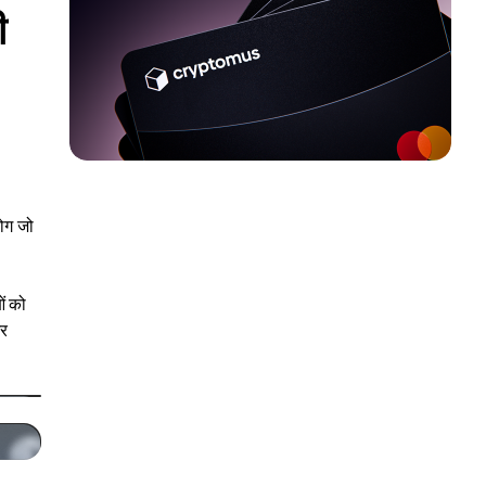
ी
लोग जो
ओं को
और