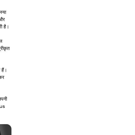
स्या
 और
री है।
ूल
्रीकृत
 हैं।
 कर
अपनी
mus