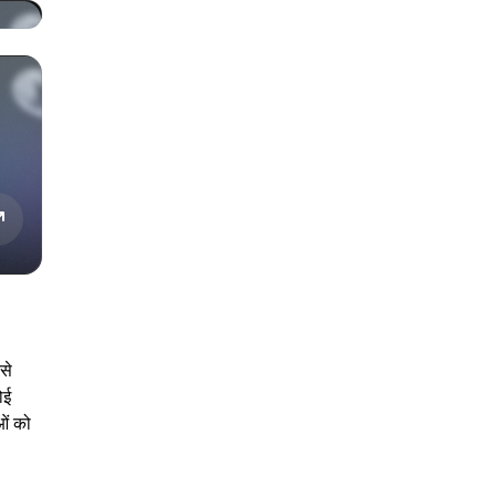
ऐसे
ोई
ओं को