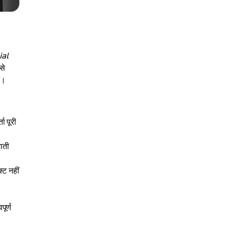
ial
से
ं।
ा पूरी
जाती
्ट नहीं
पूर्ण