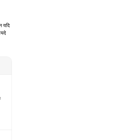
िन यदि
ायदे
क