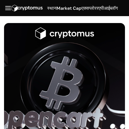
स्थान
Market Cap
एक्सप्लोरर
एपीआई
ब्लॉग