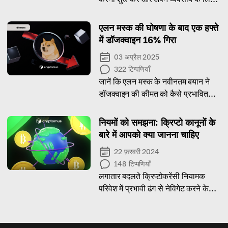
नए अवसर खोलें!
एलन मस्क की घोषणा के बाद एक हफ्ते
में डॉजक्वाइन 16% गिरा
03 अप्रैल 2025
322
टिप्पणियाँ
जानें कि एलन मस्क के नवीनतम बयान ने
डॉजक्वाइन की कीमत को कैसे प्रभावित
किया और इस मीम कॉइन के लिए आगे क्या
है।
नियमों को समझना: क्रिप्टो कानूनों के
बारे में आपको क्या जानना चाहिए
22 फ़रवरी 2024
148
टिप्पणियाँ
लगातार बदलते क्रिप्टोकरेंसी नियामक
परिवेश में प्रभावी ढंग से नेविगेट करने के
लिए सूचित और सशक्त रहें