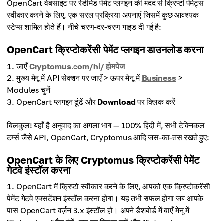
OpenCart वेबसाइट पर रेडीमेड पेमेंट प्लगइन की मदद से क्रिप्टो पेमेंट्स
स्वीकार करने के लिए, एक सरल प्रक्रिया अपनाएं जिसमें कुछ आवश्यक
स्टेप्स शामिल होते हैं। नीचे चरण-दर-चरण गाइड दी गई है:
OpenCart क्रिप्टोकरेंसी पेमेंट प्लगइन डाउनलोड करना
जाएँ
Cryptomus.com/hi/ होमपेज
मुख्य मेनू में API सेक्शन पर जाएँ > ऊपर मेनू में
Business
>
Modules चुनें
OpenCart प्लगइन ढूंढें और
Download
पर क्लिक करें
बिलकुल! यहाँ है अनुवाद का अगला भाग — 100% हिंदी में, सभी टेक्निकल
टर्म्स जैसे API, OpenCart, Cryptomus आदि जस-का-तस रखते हुए:
OpenCart के लिए Cryptomus क्रिप्टोकरेंसी पेमेंट
गेटवे इंस्टॉल करना
OpenCart में क्रिप्टो स्वीकार करने के लिए, आपको एक क्रिप्टोकरेंसी
पेमेंट गेटवे एक्सटेंशन इंस्टॉल करना होगा। यह तभी सफल होगा जब आपके
पास OpenCart वर्ज़न 3.x इंस्टॉल हो। अपने डैशबोर्ड में बाएँ मेनू में