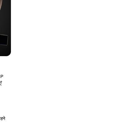
RP
ँ
हने