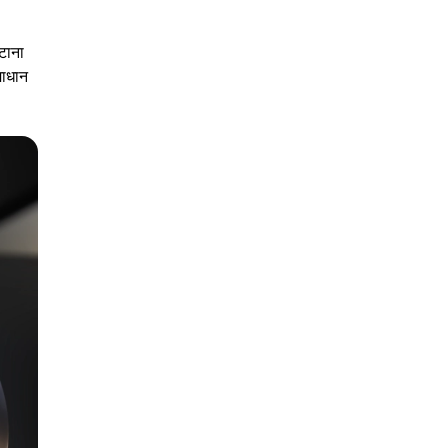
टाना
माधान