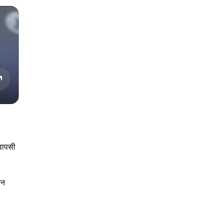
 वापसी
ान
।