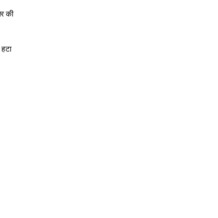
तर की
ो हटा