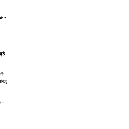
ने 7-
ड़े
एगी
ीबद्ध
ामक