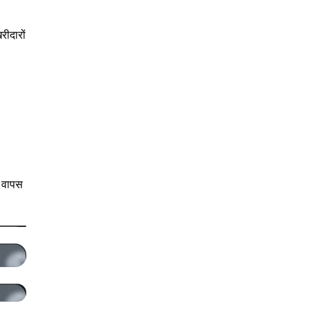
रीदारों
ो वापस