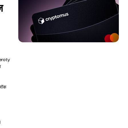
ज
deroty
ल
्लॉक
।