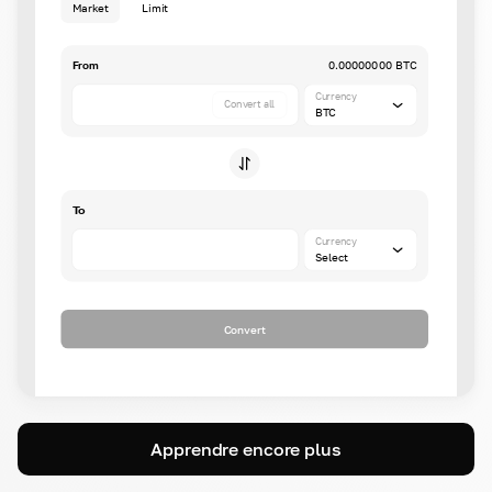
Market
Limit
From
0.00000000 BTC
Currency
Convert all
BTC
To
Currency
Select
Convert
Apprendre encore plus