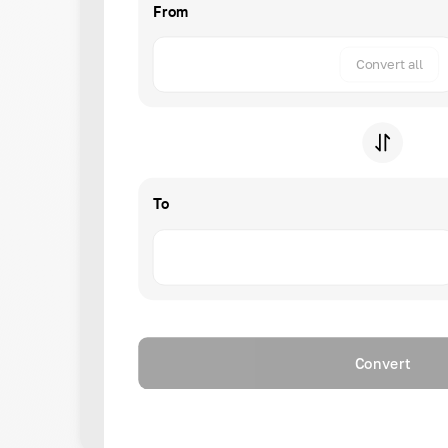
From
Convert all
To
Convert