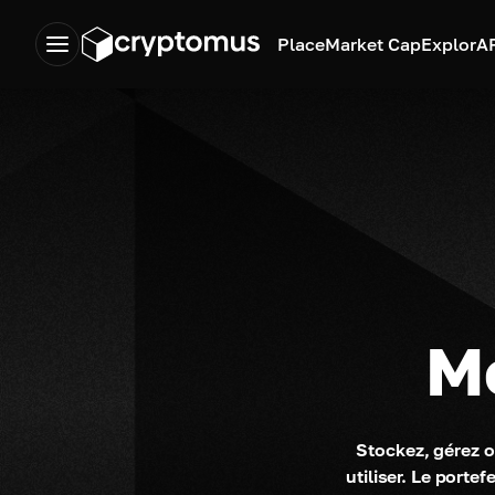
Place
Market Cap
Explor
A
Mo
Stockez, gérez o
utiliser. Le port