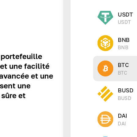
USDT
USDT
BNB
BNB
portefeuille
BTC
et une facilité
BTC
n avancée et une
ssent une
BUSD
 sûre et
BUSD
DAI
DAI