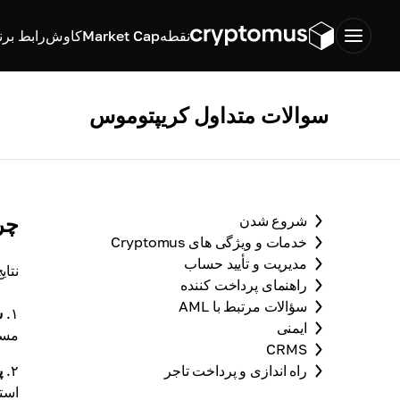
نقطه
Market Cap
کاوش
رابط برن
سوالات متداول کریپتوموس
چرا نتا
شروع شدن
خدمات و ویژگی های Cryptomus
مدیریت و تأیید حساب
نتایج بررسی AML مم
راهنمای پرداخت کننده
سؤالات مرتبط با AML
۱.
س
ایمنی
مسد
CRMS
راه اندازی و پرداخت تاجر
۲.
پ
استف