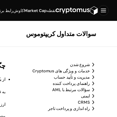
نقطه
Market Cap
کاوش
رابط برن
سوالات متداول کریپتوموس
چگ
شروع شدن
خدمات و ویژگی های Cryptomus
مدیریت و تأیید حساب
از 
راهنمای پرداخت کننده
سؤالات مرتبط با AML
به قسمت ive
ایمنی
CRMS
ارزی
راه اندازی و پرداخت تاجر
Crypto را در نو