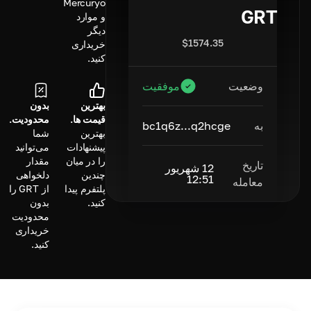
Mercuryo
GRT
و موارد
دیگر
$
1574.35
خریداری
کنید.
وضعیت
موفقیت
بهترین
بدون
قیمت ها.
محدودیت.
به
bc1q6z...q2hcge
بهترین
شما
پیشنهادات
می‌توانید
را در میان
مقدار
تاریخ
12 شهریور
چندین
دلخواهی
12:51
معامله
پلتفرم پیدا
از GRT را
کنید.
بدون
محدودیت
خریداری
کنید.