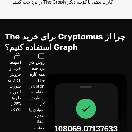
کارت بدهی یا گزینه دیگر The Graph را پرداخت کنید.
چرا از Cryptomus برای خرید The
Graph استفاده کنیم؟
روش های
امنیت.
پرداخت
خرید و
همه کاره
فروش
The
GRT به
Graph را
صورت
بلافاصله
ایمن از
از طریق
طریق
کارت
2FA و
اعتباری یا
KYC.
نقدی،
انتقال
108069.07137633
بانکی،