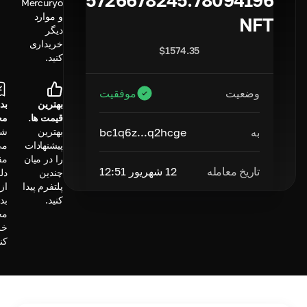
5726678245.78094196
Mercuryo
و موارد
NFT
دیگر
خریداری
$
1574.35
کنید.
وضعیت
موفقیت
بهترین
بد
قیمت ها.
مح
به
bc1q6z...q2hcge
بهترین
شم
پیشنهادات
می
را در میان
مق
تاریخ معامله
12 شهریور 12:51
چندین
دل
پلتفرم پیدا
کنید.
بد
مح
خر
کنی