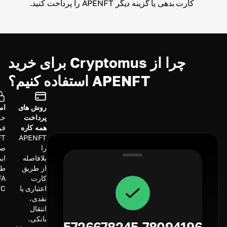
کارت بدهی یا گزینه دیگر APENFT را پرداخت کنید.
چرا از Cryptomus برای خرید
APENFT استفاده کنیم؟
روش های
ام
پرداخت
خر
همه کاره
فر
APENFT
را
صو
بلافاصله
ای
از طریق
طر
کارت
اعتباری یا
C.
نقدی،
انتقال
بانکی،