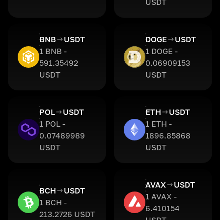
USDT
BNB
USDT
DOGE
USDT
1 BNB -
1 DOGE -
591.35492
0.06909153
USDT
USDT
POL
USDT
ETH
USDT
1 POL -
1 ETH -
0.07489989
1896.85868
USDT
USDT
AVAX
USDT
BCH
USDT
1 AVAX -
1 BCH -
6.410154
213.2726 USDT