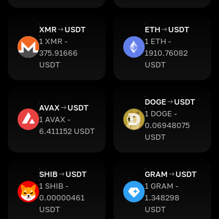
XMR
USDT
ETH
USDT
1 XMR -
1 ETH -
375.91666
1910.76082
USDT
USDT
DOGE
USDT
AVAX
USDT
1 DOGE -
1 AVAX -
0.06948075
6.411152 USDT
USDT
SHIB
USDT
GRAM
USDT
1 SHIB -
1 GRAM -
0.00000461
1.348298
USDT
USDT