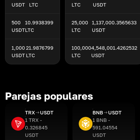
USDT
LTC
LTC
USDT
500
10.9938399
25,000
1,137,000.3565633
USDT
LTC
LTC
USDT
1,000
21.9876799
100,000
4,548,001.4262532
USDT
LTC
LTC
USDT
Parejas populares
TRX
USDT
BNB
USDT
1 TRX -
1 BNB -
0.326845
591.04554
USDT
USDT