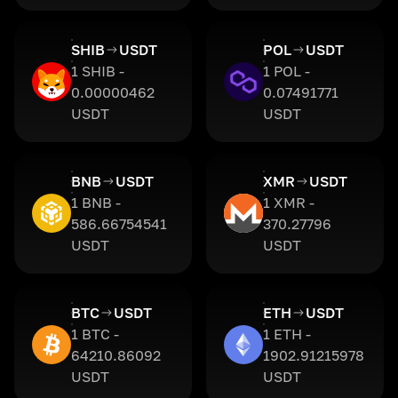
SHIB
USDT
POL
USDT
1 SHIB -
1 POL -
0.00000462
0.07491771
USDT
USDT
BNB
USDT
XMR
USDT
1 BNB -
1 XMR -
586.66754541
370.27796
USDT
USDT
BTC
USDT
ETH
USDT
1 BTC -
1 ETH -
64210.86092
1902.91215978
USDT
USDT