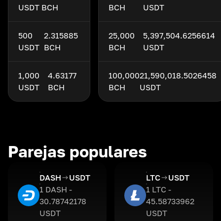
USDT
BCH
BCH
USDT
500
2.315885
25,000
5,397,504.6256614
USDT
BCH
BCH
USDT
1,000
4.63177
100,000
21,590,018.5026458
USDT
BCH
BCH
USDT
Parejas populares
DASH
USDT
LTC
USDT
1 DASH -
1 LTC -
30.78742178
45.58733962
USDT
USDT