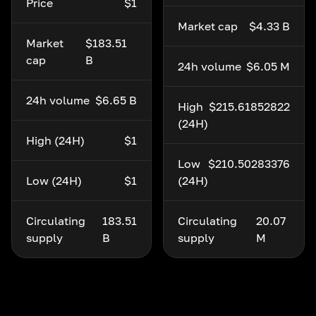
Price
$1
Market cap
$4.33 B
Market
$183.51
cap
B
24h volume
$6.05 M
24h volume
$6.65 B
High
$215.61852822
(24H)
High (24H)
$1
Low
$210.50283376
Low (24H)
$1
(24H)
Circulating
183.51
Circulating
20.07
supply
B
supply
M