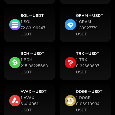
SOL
USDT
GRAM
USDT
1 SOL -
1 GRAM -
72.83196247
1.33927779
USDT
USDT
BCH
USDT
TRX
USDT
1 BCH -
1 TRX -
215.36225683
0.32663607
USDT
USDT
AVAX
USDT
DOGE
USDT
1 AVAX -
1 DOGE -
6.414961
0.06919934
USDT
USDT