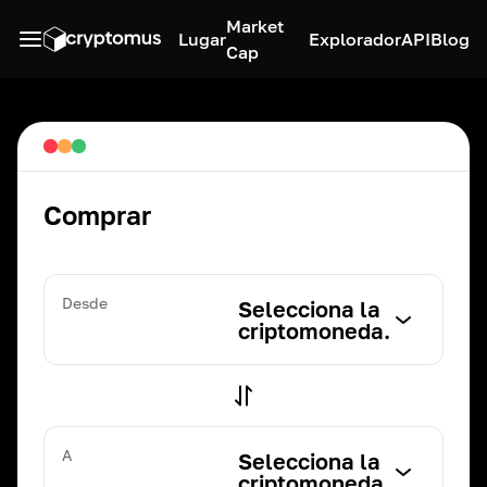
Market
Lugar
Explorador
API
Blog
Cap
Comprar
Desde
Selecciona la
criptomoneda.
A
Selecciona la
criptomoneda.