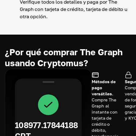
Verifique todos los detalles y paga por The
Graph con tarjeta de crédito, tarjeta de débito u
otra opción.
¿Por qué comprar The Graph
usando Cryptomus?
Métodos de
Segur
pago
Comp
versátiles.
vend
Compre The
de fo
Graph al
segur
instante con
graci
tarjeta de
y KYC
108977.17844188
crédito o
débito,