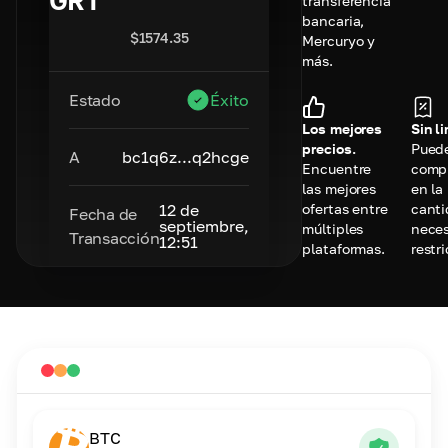
GRT
transferencia
bancaria,
$
1574.35
Mercuryo y
más.
Estado
Éxito
Los mejores
Sin l
precios.
Pued
A
bc1q6z...q2hcge
Encuentre
comp
las mejores
en la
ofertas entre
canti
12 de
Fecha de
septiembre,
múltiples
neces
Transacción
12:51
plataformas.
restr
BTC