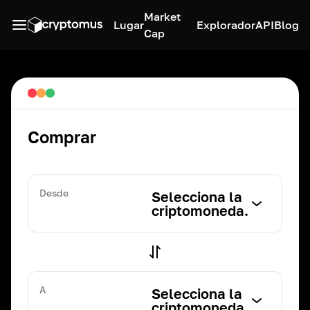
Market
Lugar
Explorador
API
Blog
Cap
Comprar
Desde
Selecciona la
criptomoneda.
A
Selecciona la
criptomoneda.