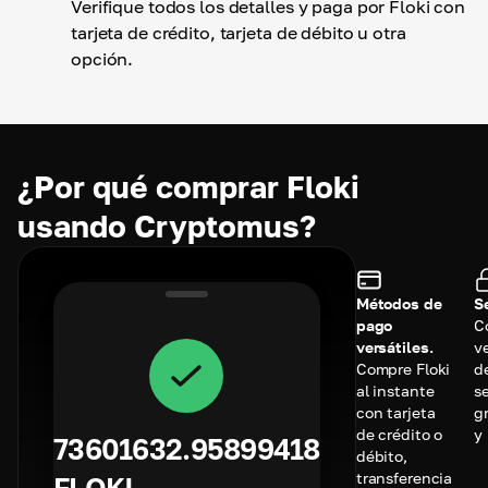
Verifique todos los detalles y paga por Floki con
tarjeta de crédito, tarjeta de débito u otra
opción.
¿Por qué comprar Floki
usando Cryptomus?
Métodos de
S
pago
C
versátiles.
v
Compre Floki
d
al instante
s
con tarjeta
g
de crédito o
y
73601632.95899418
débito,
transferencia