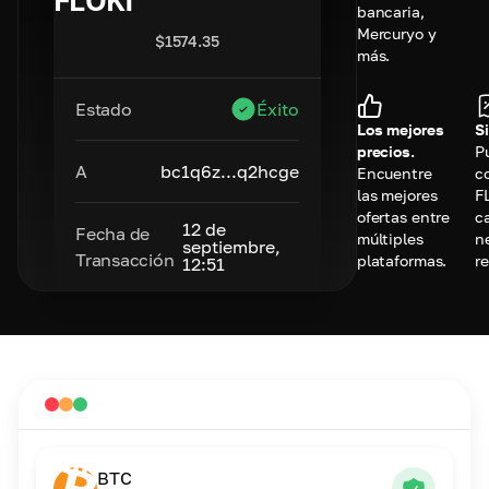
FLOKI
bancaria,
Mercuryo y
$
1574.35
más.
Estado
Éxito
Los mejores
Si
precios.
P
A
bc1q6z...q2hcge
Encuentre
c
las mejores
F
ofertas entre
c
12 de
Fecha de
múltiples
n
septiembre,
Transacción
plataformas.
re
12:51
BTC