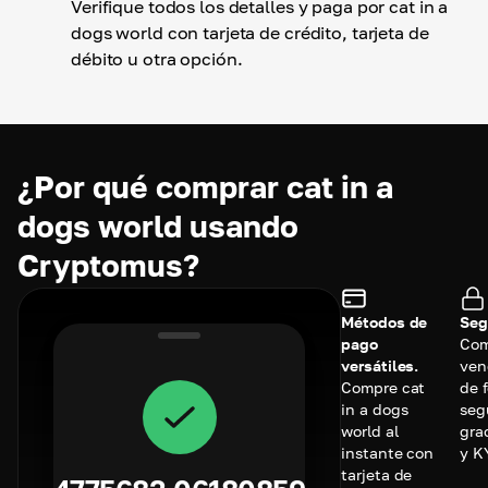
Verifique todos los detalles y paga por cat in a
dogs world con tarjeta de crédito, tarjeta de
débito u otra opción.
¿Por qué comprar cat in a
dogs world usando
Cryptomus?
Métodos de
Seg
pago
Com
versátiles.
ve
Compre cat
de 
in a dogs
seg
world al
gra
instante con
y K
tarjeta de