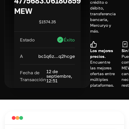
4775683.06180859
crédito o
débito,
MEW
transferencia
bancaria,
$
1574.35
Mercuryo y
más.
Estado
Éxito
Los mejores
Sin 
A
bc1q6z...q2hcge
precios.
Pue
Encuentre
com
las mejores
MEW
12 de
Fecha de
ofertas entre
can
septiembre,
Transacción
múltiples
nec
12:51
plataformas.
rest