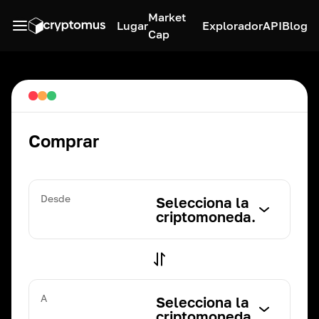
Market
Lugar
Explorador
API
Blog
Cap
Comprar
Desde
Selecciona la
criptomoneda.
A
Selecciona la
criptomoneda.