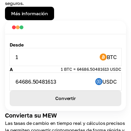
seguros.
Más información
Desde
1
BTC
A
1 BTC ≈ 64686.50481613 USDC
64686.50481613
USDC
Convertir
Convierta su MEW
Las tasas de cambio en tiempo real y cálculos precisos
le permiten convertir criptomonedas de forma rápida y