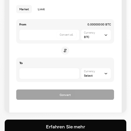
Market
Limit
From
0.00000000 BTC
Currency
Convert all
BTC
To
Currency
Select
Convert
Erfahren Sie mehr