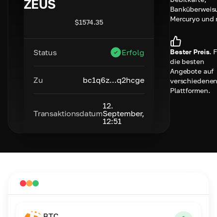
ZEUS
Banküberweis
Mercuryo und 
$
1574.35
Bester Preis.
F
Status
Erfolg
die besten
Angebote auf
Zu
bc1q6z...q2hcge
verschiedene
Plattformen.
12.
Transaktionsdatum
September,
12:51
BTC