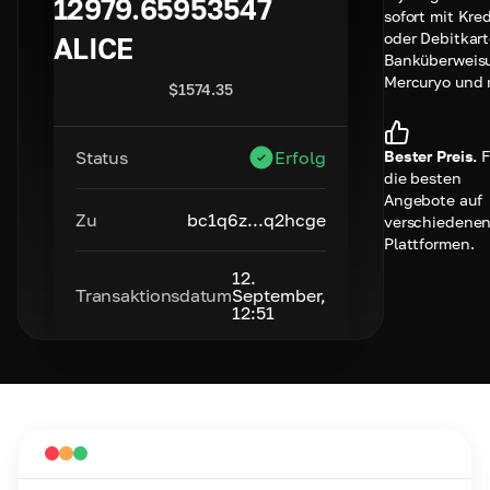
12979.65953547
sofort mit Kred
oder Debitkart
ALICE
Banküberweis
Mercuryo und 
$
1574.35
Bester Preis.
F
Status
Erfolg
die besten
Angebote auf
Zu
bc1q6z...q2hcge
verschiedene
Plattformen.
12.
Transaktionsdatum
September,
12:51