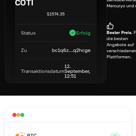
COTI
Mercuryo und 
$
1574.35
Bester Preis.
F
Status
Erfolg
die besten
Angebote auf
Zu
bc1q6z...q2hcge
verschiedene
Plattformen.
12.
Transaktionsdatum
September,
12:51
BTC