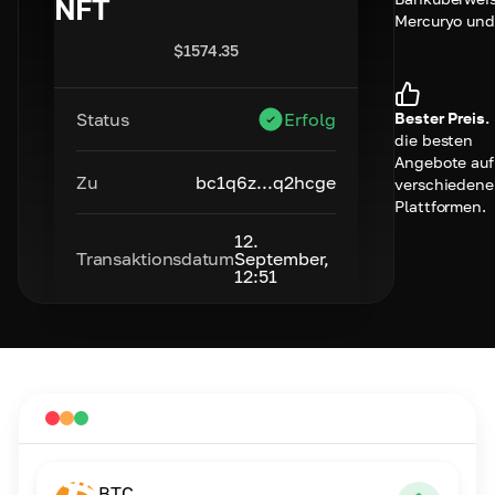
NFT
Mercuryo und
$
1574.35
Bester Preis.
Status
Erfolg
die besten
Angebote auf
Zu
bc1q6z...q2hcge
verschieden
Plattformen.
12.
Transaktionsdatum
September,
12:51
BTC