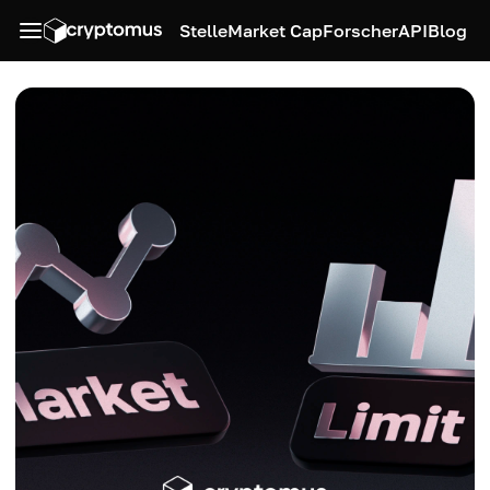
Stelle
Market Cap
Forscher
API
Blog