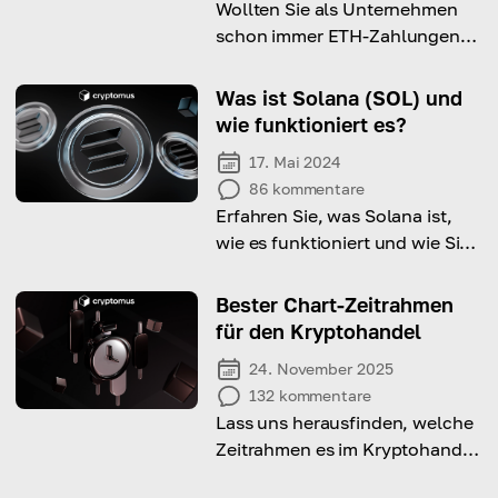
Wollten Sie als Unternehmen
schon immer ETH-Zahlungen
akzeptieren? Lassen Sie uns
lernen, wie es richtig geht!
Was ist Solana (SOL) und
wie funktioniert es?
17. Mai 2024
86
kommentare
Erfahren Sie, was Solana ist,
wie es funktioniert und wie Sie
es nutzen können!
Bester Chart-Zeitrahmen
für den Kryptohandel
24. November 2025
132
kommentare
Lass uns herausfinden, welche
Zeitrahmen es im Kryptohandel
gibt und welcher davon die