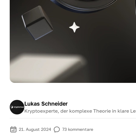
Lukas Schneider
Kryptoexperte, der komplexe Theorie in klare Le
21. August 2024
73
kommentare