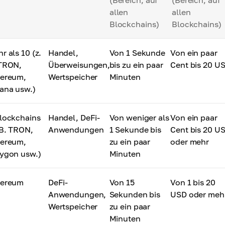
(Bereich, auf
(Bereich, auf
allen
allen
Blockchains)
Blockchains)
r als 10 (z.
Handel,
Von 1 Sekunde
Von ein paar
 TRON,
Überweisungen,
bis zu ein paar
Cent bis 20 U
hereum,
Wertspeicher
Minuten
ana usw.)
lockchains
Handel, DeFi-
Von weniger als
Von ein paar
 B. TRON,
Anwendungen
1 Sekunde bis
Cent bis 20 U
hereum,
zu ein paar
oder mehr
ygon usw.)
Minuten
hereum
DeFi-
Von 15
Von 1 bis 20
Anwendungen,
Sekunden bis
USD oder meh
Wertspeicher
zu ein paar
Minuten