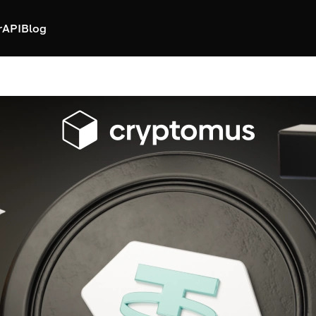
r
API
Blog