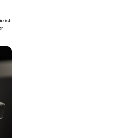
e ist
er