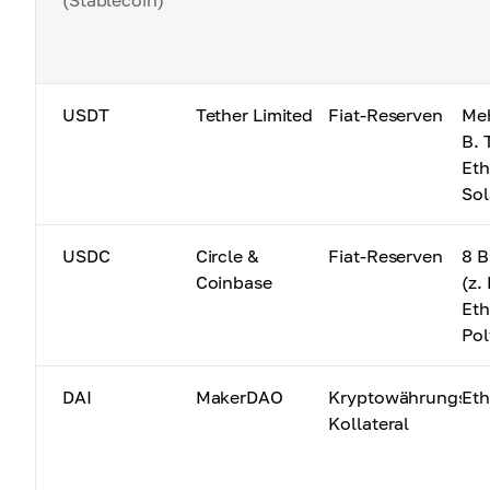
(Stablecoin)
USDT
Tether Limited
Fiat-Reserven
Meh
B.
Et
Sol
USDC
Circle &
Fiat-Reserven
8 B
Coinbase
(z.
Et
Pol
DAI
MakerDAO
Kryptowährungs-
Et
Kollateral