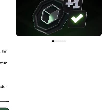
 Ihr
atur
nder