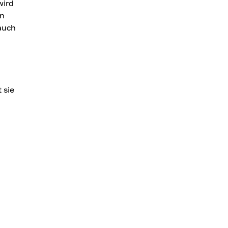
wird
en
auch
 sie