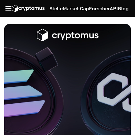
Stelle
Market Cap
Forscher
API
Blog