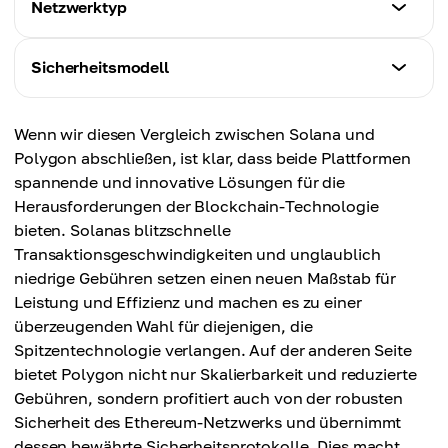
Solana (SOL)
Netzwerktyp
Polygon (MATIC)
SOL
Skalierung von Ethereum, DeFi, NFTs
Solana (SOL)
Sicherheitsmodell
Polygon (MATIC)
Unabhängige Blockchain
MATIC
Solana (SOL)
Wenn wir diesen Vergleich zwischen Solana und
Polygon (MATIC)
Eigenes Sicherheitsmodell mit PoH und PoS
Polygon abschließen, ist klar, dass beide Plattformen
Layer-2-Lösung für Ethereum
spannende und innovative Lösungen für die
Polygon (MATIC)
Herausforderungen der Blockchain-Technologie
Sichert Transaktionen durch die Sicherheit von
bieten. Solanas blitzschnelle
Ethereum
Transaktionsgeschwindigkeiten und unglaublich
niedrige Gebühren setzen einen neuen Maßstab für
Leistung und Effizienz und machen es zu einer
überzeugenden Wahl für diejenigen, die
Spitzentechnologie verlangen. Auf der anderen Seite
bietet Polygon nicht nur Skalierbarkeit und reduzierte
Gebühren, sondern profitiert auch von der robusten
Sicherheit des Ethereum-Netzwerks und übernimmt
dessen bewährte Sicherheitsprotokolle. Dies macht