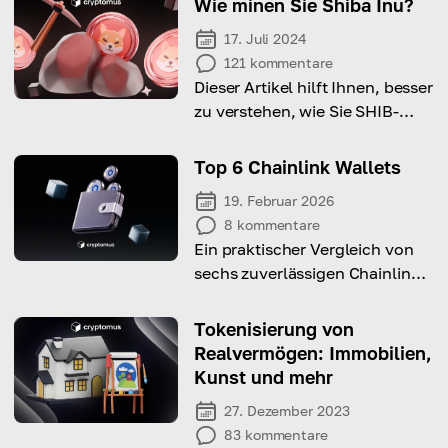
Wie minen Sie Shiba Inu?
17. Juli 2024
121
kommentare
Dieser Artikel hilft Ihnen, besser
zu verstehen, wie Sie SHIB-
Token schürfen.
Top 6 Chainlink Wallets
19. Februar 2026
8
kommentare
Ein praktischer Vergleich von
sechs zuverlässigen Chainlink
Wallets. Wir beleuchten
Sicherheit,
Tokenisierung von
Benutzerfreundlichkeit und
Realvermögen: Immobilien,
wichtige Funktionen, damit Sie
Kunst und mehr
die beste Option für Ihre LINK-
27. Dezember 2023
Investitionen auswählen
83
kommentare
können.