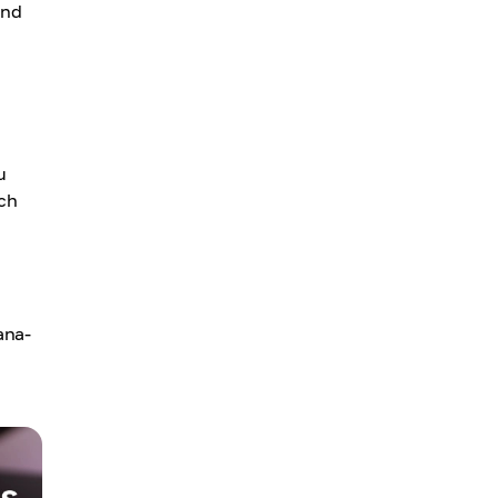
und
u
ch
ana-