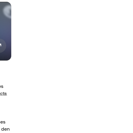
es
cts
des
d den