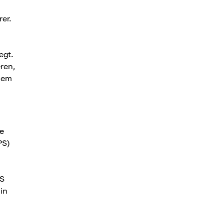
rer.
egt.
eren,
dem
e
PS)
PS
in