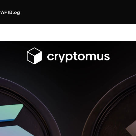
r
API
Blog