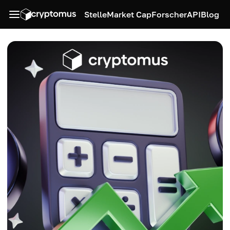
Stelle
Market Cap
Forscher
API
Blog