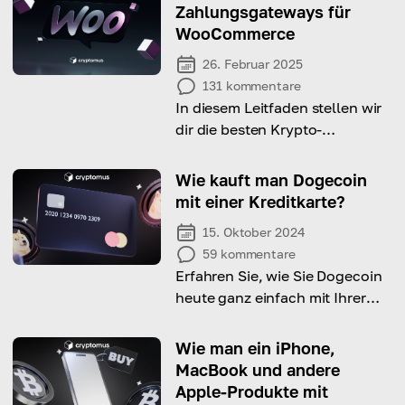
Zahlungsgateways für
WooCommerce
26. Februar 2025
131
kommentare
In diesem Leitfaden stellen wir
dir die besten Krypto-
Zahlungsgateways für
WooCommerce vor, damit du
Wie kauft man Dogecoin
die richtige Wahl für deine
mit einer Kreditkarte?
Bedürfnisse treffen kannst!
15. Oktober 2024
59
kommentare
Erfahren Sie, wie Sie Dogecoin
heute ganz einfach mit Ihrer
Kreditkarte kaufen können.
Wie man ein iPhone,
MacBook und andere
Apple-Produkte mit