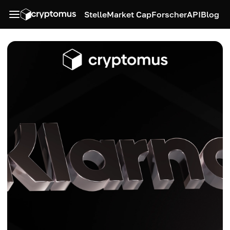
Stelle
Market Cap
Forscher
API
Blog