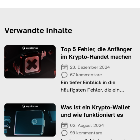
Verwandte Inhalte
Top 5 Fehler, die Anfänger
im Krypto-Handel machen
23. Dezember 2024
67
kommentare
Ein tiefer Einblick in die
häufigsten Fehler, die ein
Anfänger im Krypto-Handel
machen könnte, sowie einige
Was ist ein Krypto-Wallet
Tipps, wie man sie vermeidet
und wie funktioniert es
02. August 2024
99
kommentare