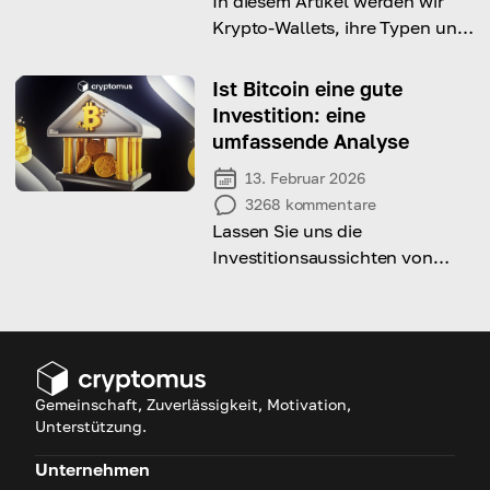
In diesem Artikel werden wir
Krypto-Wallets, ihre Typen und
die besten Möglichkeiten zu
ihrer Nutzung untersuchen.
Ist Bitcoin eine gute
Investition: eine
umfassende Analyse
13. Februar 2026
3268
kommentare
Lassen Sie uns die
Investitionsaussichten von
Bitcoin analysieren und welche
Vor- und Nachteile eine
Investition in diese Krypto hat
Gemeinschaft, Zuverlässigkeit, Motivation,
Unterstützung.
Unternehmen