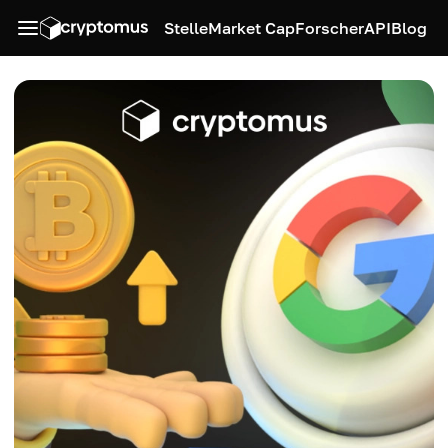
Stelle
Market Cap
Forscher
API
Blog